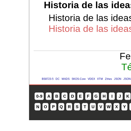
Historia de las ide
Historia de las idea
Historia de las idea
Fe
Té
BS8723-5
DC
MADS
SKOS-Core
VDEX
XTM
Zthes
JSON
JSON
0-9
A
B
C
D
E
F
G
H
I
J
K
N
O
P
Q
R
S
T
U
V
W
X
Y