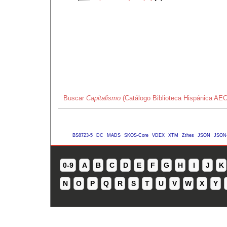
Buscar
Capitalismo
(Catálogo Biblioteca Hispánica AEC
BS8723-5
DC
MADS
SKOS-Core
VDEX
XTM
Zthes
JSON
JSON
0-9
A
B
C
D
E
F
G
H
I
J
K
N
O
P
Q
R
S
T
U
V
W
X
Y