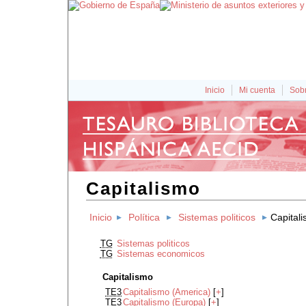
Inicio
Mi cuenta
Sobr
Capitalismo
Inicio
Política
Sistemas politicos
Capital
TG
Sistemas politicos
TG
Sistemas economicos
Capitalismo
TE3
Capitalismo (America)
[
+
]
TE3
Capitalismo (Europa)
[
+
]