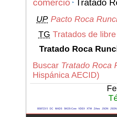
comercio
Tratado 
UP
Pacto Roca Runc
TG
Tratados de libr
Tratado Roca Run
Buscar
Tratado Roca
Hispánica AECID)
Fe
Té
BS8723-5
DC
MADS
SKOS-Core
VDEX
XTM
Zthes
JSON
JSON