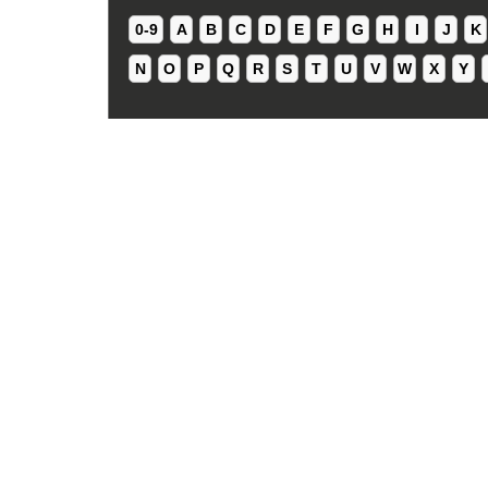
0-9
A
B
C
D
E
F
G
H
I
J
K
N
O
P
Q
R
S
T
U
V
W
X
Y