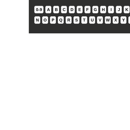
0-9
A
B
C
D
E
F
G
H
I
J
K
N
O
P
Q
R
S
T
U
V
W
X
Y