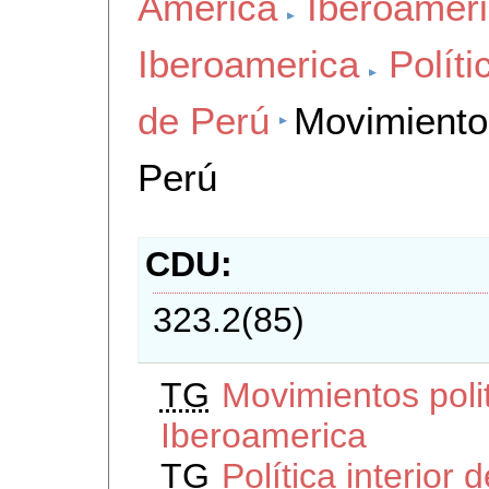
America
Iberoamer
Iberoamerica
Políti
de Perú
Movimientos
Perú
CDU
323.2(85)
TG
Movimientos polit
Iberoamerica
TG
Política interior 