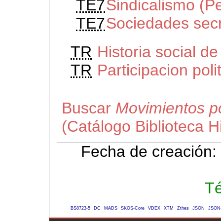
TE7
Sindicalismo (P
TE7
Sociedades sec
TR
Historia social d
TR
Participacion poli
Buscar
Movimientos po
(Catálogo Biblioteca 
Fecha de creación:
Té
BS8723-5
DC
MADS
SKOS-Core
VDEX
XTM
Zthes
JSON
JSON