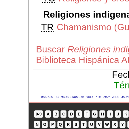
Religiones indigen
TR
Chamanismo (Gu
Buscar
Religiones ind
Biblioteca Hispánica 
Fec
Tér
BS8723-5
DC
MADS
SKOS-Core
VDEX
XTM
Zthes
JSON
JSON
0-9
A
B
C
D
E
F
G
H
I
J
K
N
O
P
Q
R
S
T
U
V
W
X
Y