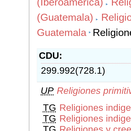
(Iberoamerica)
Reli
(Guatemala)
Religi
Guatemala
Religion
CDU
299.992(728.1)
UP
Religiones primit
TG
Religiones indig
TG
Religiones indig
TG
Religiones y cre