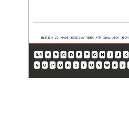
BS8723-5
DC
MADS
SKOS-Core
VDEX
XTM
Zthes
JSON
JSON
0-9
A
B
C
D
E
F
G
H
I
J
K
N
O
P
Q
R
S
T
U
V
W
X
Y