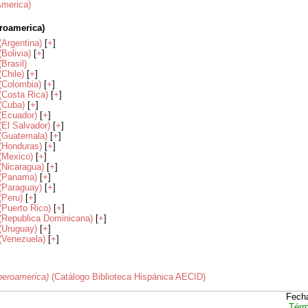
(America)
eroamerica)
 (Argentina)
[
+
]
(Bolivia)
[
+
]
(Brasil)
(Chile)
[
+
]
 (Colombia)
[
+
]
 (Costa Rica)
[
+
]
 (Cuba)
[
+
]
 (Ecuador)
[
+
]
 (El Salvador)
[
+
]
a (Guatemala)
[
+
]
 (Honduras)
[
+
]
 (Mexico)
[
+
]
 (Nicaragua)
[
+
]
a (Panama)
[
+
]
 (Paraguay)
[
+
]
 (Peru)
[
+
]
 (Puerto Rico)
[
+
]
a (Republica Dominicana)
[
+
]
 (Uruguay)
[
+
]
 (Venezuela)
[
+
]
Iberoamerica)
(Catálogo Biblioteca Hispánica AECID)
Fecha
Térm