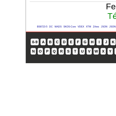
Fe
Té
BS8723-5
DC
MADS
SKOS-Core
VDEX
XTM
Zthes
JSON
JSON
0-9
A
B
C
D
E
F
G
H
I
J
K
N
O
P
Q
R
S
T
U
V
W
X
Y