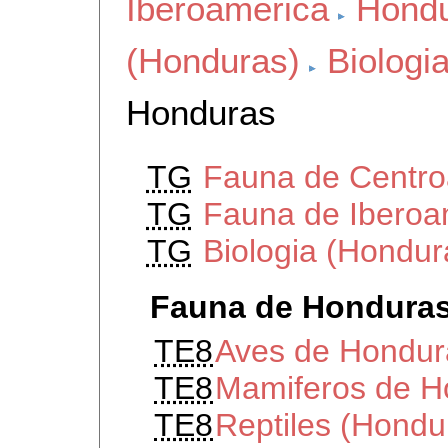
Iberoamerica
Hond
(Honduras)
Biologi
Honduras
TG
Fauna de Centro
TG
Fauna de Iberoa
TG
Biologia (Hondur
Fauna de Hondura
TE8
Aves de Hondur
TE8
Mamiferos de H
TE8
Reptiles (Hondu