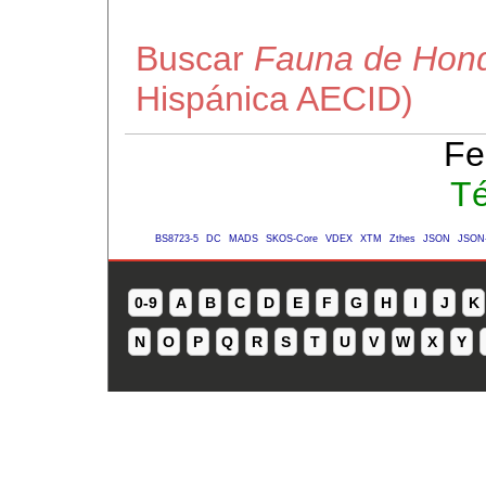
Buscar
Fauna de Hon
Hispánica AECID)
Fe
Té
BS8723-5
DC
MADS
SKOS-Core
VDEX
XTM
Zthes
JSON
JSON
0-9
A
B
C
D
E
F
G
H
I
J
K
N
O
P
Q
R
S
T
U
V
W
X
Y