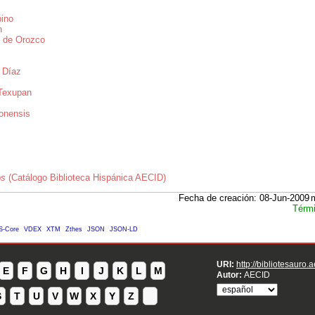
ino
n
 de Orozco
o Díaz
 Texupan
onensis
os
(Catálogo Biblioteca Hispánica AECID)
Fecha de creación: 08-Jun-2009
Térmi
S-Core
VDEX
XTM
Zthes
JSON
JSON-LD
URI:
http://bibliotesauro.
E
F
G
H
I
J
K
L
M
Autor:
AECID
S
T
U
V
W
X
Y
Z