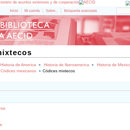
Inicio
Mi cuenta
Sobre...
Búsqueda avanzada
mixtecos
Historia de America
Historia de Iberoamerica
Historia de Mexic
Códices mexicanos
Códices mixtecos
nos
a