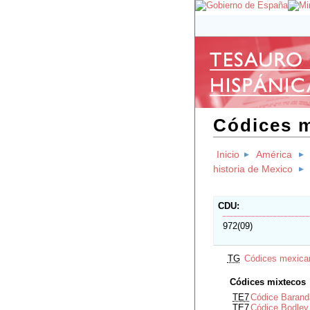
Códices 
Inicio
América
historia de Mexico
CDU
972(09)
TG
Códices mexica
Códices mixtecos
TE7
Códice Barand
TE7
Códice Bodley