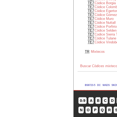
TE7
Códice Borgia
TE7
Códice Colomb
TE7
Códice Egerto
TE7
Códice Gómez
TE7
Códice Muro
TE7
Códice Nuttall
TE7
Códice Porfiri
TE7
Códice Selden
TE7
Codice Sierra
TE7
Códice Tulane
TE7
Códice Vindob
TR
Mixtecos
Buscar
Códices mixtec
BS8723-5
DC
MADS
SKO
0-9
A
B
C
D
N
O
P
Q
R