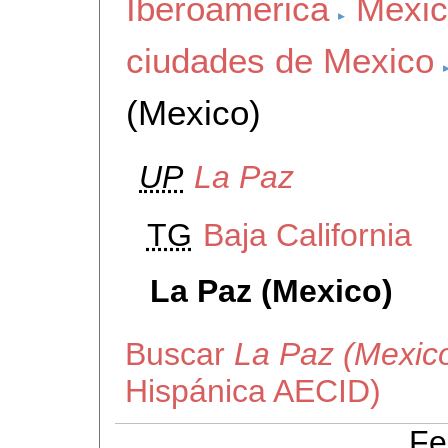
Iberoamerica
Mexi
ciudades de Mexico
(Mexico)
UP
La Paz
TG
Baja California
La Paz (Mexico)
Buscar
La Paz (Mexic
Hispánica AECID)
Fe