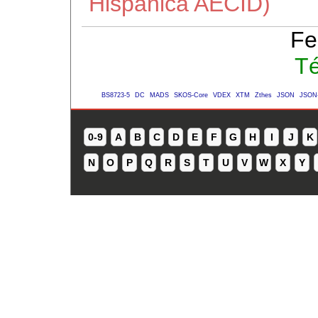
Hispánica AECID)
Fe
Té
BS8723-5
DC
MADS
SKOS-Core
VDEX
XTM
Zthes
JSON
JSON
0-9
A
B
C
D
E
F
G
H
I
J
K
N
O
P
Q
R
S
T
U
V
W
X
Y