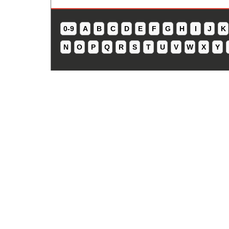
0-9
A
B
C
D
E
F
G
H
I
J
K
N
O
P
Q
R
S
T
U
V
W
X
Y