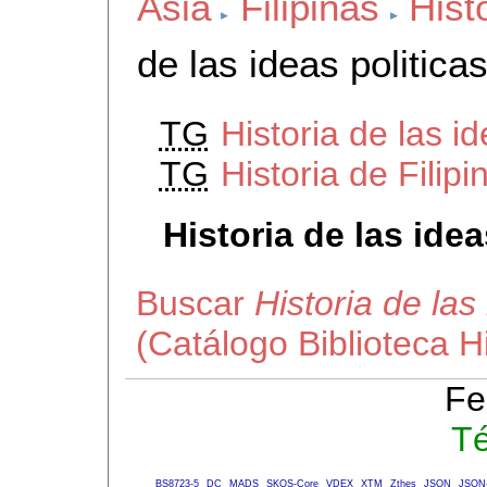
Asia
Filipinas
Hist
de las ideas politicas
TG
Historia de las id
TG
Historia de Filipi
Historia de las idea
Buscar
Historia de las 
(Catálogo Biblioteca 
Fe
Té
BS8723-5
DC
MADS
SKOS-Core
VDEX
XTM
Zthes
JSON
JSON