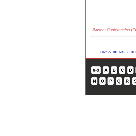
Buscar
Conferencias
(Ca
BS8723-5
DC
MADS
SKO
0-9
A
B
C
D
N
O
P
Q
R