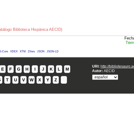
tálogo Biblioteca Hispánica AECID)
Fecha
Térm
S-Core
VDEX
XTM
Zthes
JSON
JSON-LD
URI:
http://bibliotesauro.
E
F
G
H
I
J
K
L
M
Autor:
AECID
S
T
U
V
W
X
Y
Z