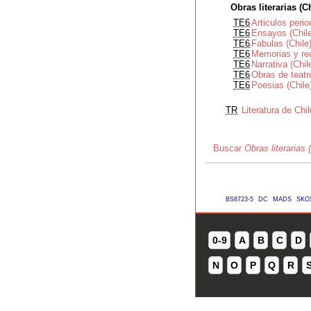
Obras literarias (C
TE6
Articulos perio
TE6
Ensayos (Chil
TE6
Fabulas (Chile
TE6
Memorias y rec
TE6
Narrativa (Chil
TE6
Obras de teatro
TE6
Poesias (Chile
TR
Literatura de Chil
Buscar
Obras literarias 
BS8723-5
DC
MADS
SKO
0-9
A
B
C
D
N
O
P
Q
R