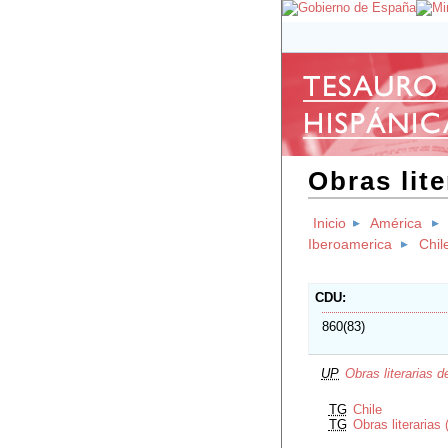
Obras lite
Inicio
América
Iberoamerica
Chil
CDU
860(83)
UP
Obras literarias d
TG
Chile
TG
Obras literarias