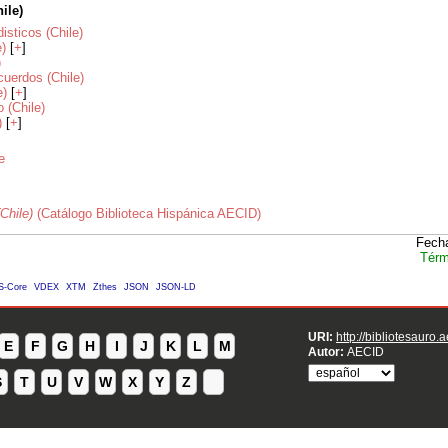
hile)
disticos (Chile)
e)
[
+
]
)
uerdos (Chile)
e)
[
+
]
 (Chile)
)
[
+
]
e
(Chile)
(Catálogo Biblioteca Hispánica AECID)
Fecha
Térm
S-Core
VDEX
XTM
Zthes
JSON
JSON-LD
URI:
http://bibliotesauro.
E
F
G
H
I
J
K
L
M
Autor:
AECID
S
T
U
V
W
X
Y
Z