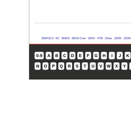
BS8723-5
DC
MADS
SKOS-Core
VDEX
XTM
Zthes
JSON
JSON
0-9
A
B
C
D
E
F
G
H
I
J
K
N
O
P
Q
R
S
T
U
V
W
X
Y