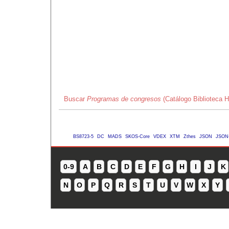
Buscar
Programas de congresos
(Catálogo Biblioteca 
BS8723-5
DC
MADS
SKOS-Core
VDEX
XTM
Zthes
JSON
JSON
0-9
A
B
C
D
E
F
G
H
I
J
K
N
O
P
Q
R
S
T
U
V
W
X
Y