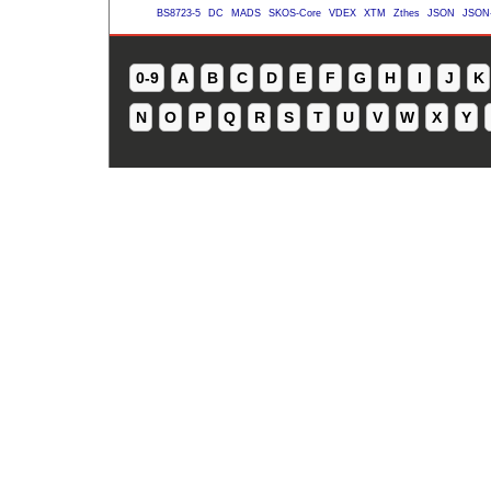
BS8723-5
DC
MADS
SKOS-Core
VDEX
XTM
Zthes
JSON
JSON
0-9
A
B
C
D
E
F
G
H
I
J
K
N
O
P
Q
R
S
T
U
V
W
X
Y