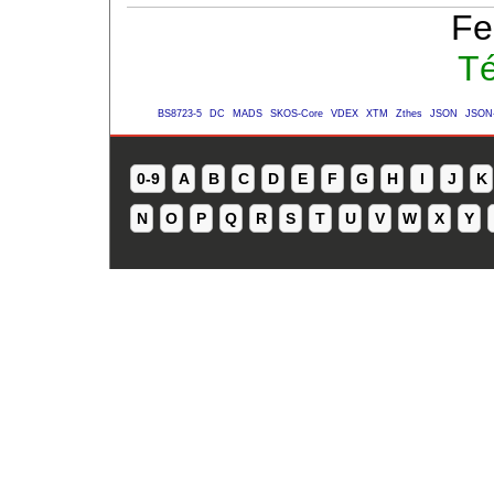
Fe
Té
BS8723-5
DC
MADS
SKOS-Core
VDEX
XTM
Zthes
JSON
JSON
0-9
A
B
C
D
E
F
G
H
I
J
K
N
O
P
Q
R
S
T
U
V
W
X
Y