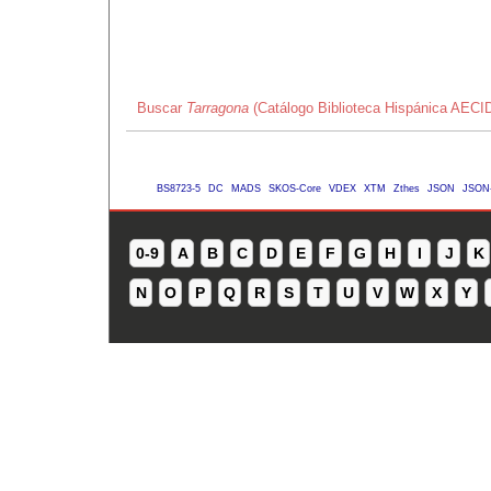
Buscar
Tarragona
(Catálogo Biblioteca Hispánica AECI
BS8723-5
DC
MADS
SKOS-Core
VDEX
XTM
Zthes
JSON
JSON
0-9
A
B
C
D
E
F
G
H
I
J
K
N
O
P
Q
R
S
T
U
V
W
X
Y