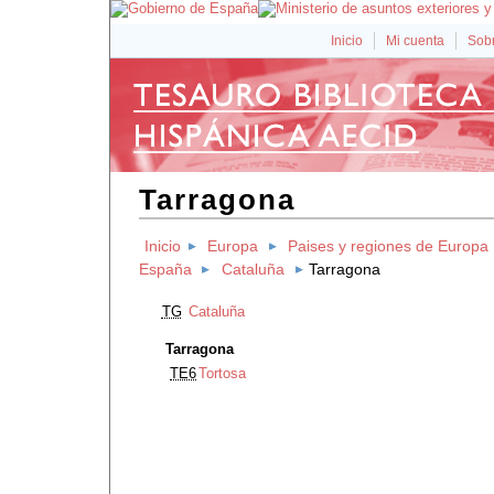
Inicio
Mi cuenta
Sobr
Tarragona
Inicio
Europa
Paises y regiones de Europa
España
Cataluña
Tarragona
TG
Cataluña
Tarragona
TE6
Tortosa