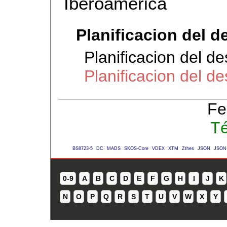
Iberoamerica
Planificacion del d
Planificacion del d
Planificacion del de
Fe
Té
BS8723-5
DC
MADS
SKOS-Core
VDEX
XTM
Zthes
JSON
JSON
0-9
A
B
C
D
E
F
G
H
I
J
K
N
O
P
Q
R
S
T
U
V
W
X
Y