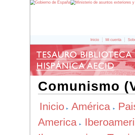
Inicio
Mi cuenta
Sobr
Comunismo (V
Inicio
América
Pai
America
Iberoamer