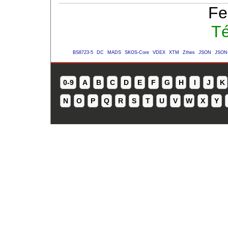
Fe
Té
BS8723-5
DC
MADS
SKOS-Core
VDEX
XTM
Zthes
JSON
JSON
0-9
A
B
C
D
E
F
G
H
I
J
K
N
O
P
Q
R
S
T
U
V
W
X
Y