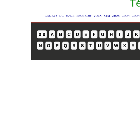
Té
BS8723-5
DC
MADS
SKOS-Core
VDEX
XTM
Zthes
JSON
JSON
0-9
A
B
C
D
E
F
G
H
I
J
K
N
O
P
Q
R
S
T
U
V
W
X
Y