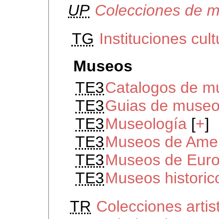
UP
Colecciones de 
TG
Instituciones cult
Museos
TE3
Catalogos de m
TE3
Guias de muse
TE3
Museología
[
+
]
TE3
Museos de Ame
TE3
Museos de Eur
TE3
Museos historic
TR
Colecciones artis