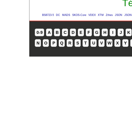
Té
BS8723-5
DC
MADS
SKOS-Core
VDEX
XTM
Zthes
JSON
JSON
0-9
A
B
C
D
E
F
G
H
I
J
K
N
O
P
Q
R
S
T
U
V
W
X
Y