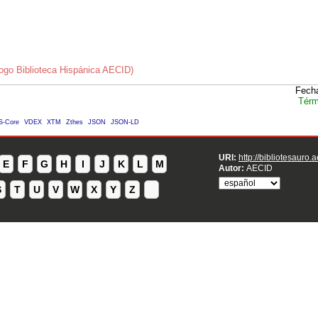
ogo Biblioteca Hispánica AECID)
Fecha
Térm
S-Core
VDEX
XTM
Zthes
JSON
JSON-LD
URI:
http://bibliotesauro.
E
F
G
H
I
J
K
L
M
Autor:
AECID
S
T
U
V
W
X
Y
Z