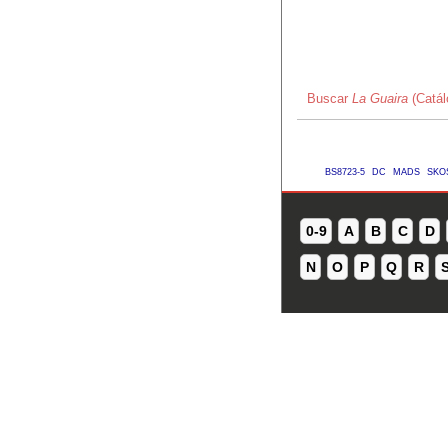
Buscar
La Guaira
(Catál
BS8723-5
DC
MADS
SKO
0-9
A
B
C
D
N
O
P
Q
R