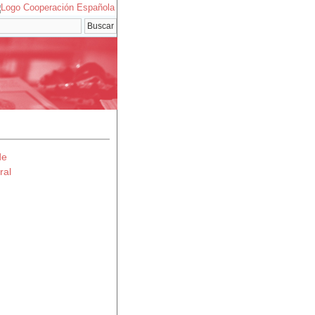
de
ral