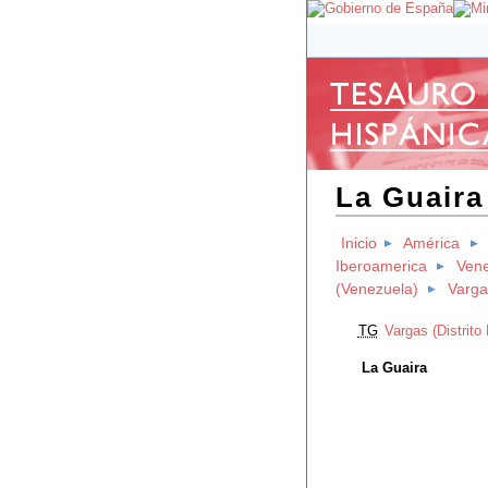
La Guaira
Inicio
América
Iberoamerica
Ven
(Venezuela)
Vargas
TG
Vargas (Distrito
La Guaira