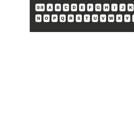
0-9
A
B
C
D
E
F
G
H
I
J
K
N
O
P
Q
R
S
T
U
V
W
X
Y