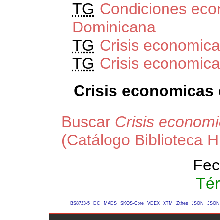
TG
Condiciones eco
Dominicana
TG
Crisis economica
TG
Crisis economica
Crisis economicas
Buscar
Crisis econom
(Catálogo Biblioteca 
Fec
Tér
BS8723-5
DC
MADS
SKOS-Core
VDEX
XTM
Zthes
JSON
JSON