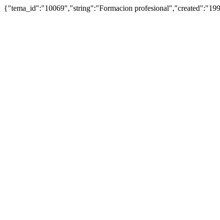
{"tema_id":"10069","string":"Formacion profesional","created":"1