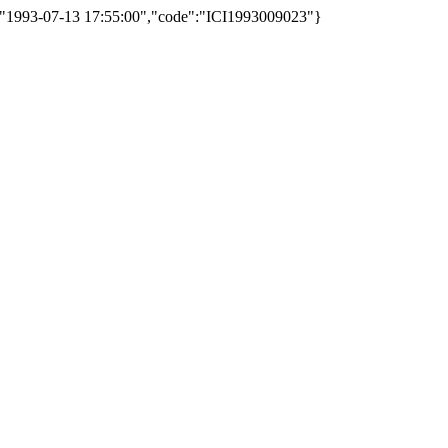
ed":"1993-07-13 17:55:00","code":"ICI1993009023"}