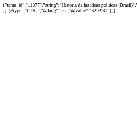
{"tema_id":"11377","string":"Historia de las ideas politicas (Brasi
[{"@type":"CDU","@lang":"es","@value":"329:981"}]}