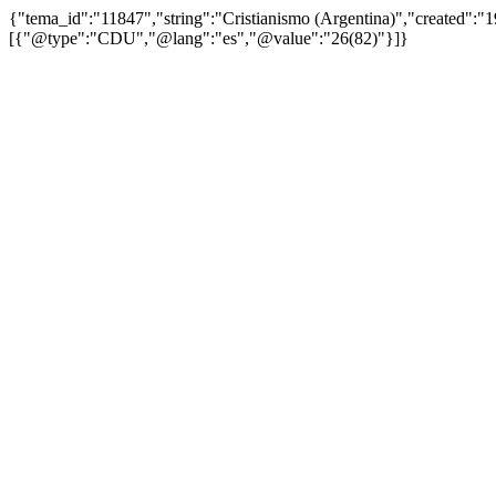
{"tema_id":"11847","string":"Cristianismo (Argentina)","created":
[{"@type":"CDU","@lang":"es","@value":"26(82)"}]}