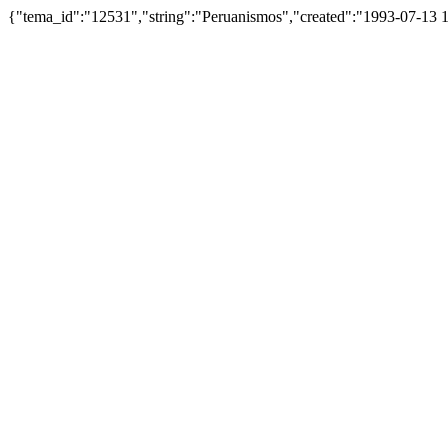
{"tema_id":"12531","string":"Peruanismos","created":"1993-07-13