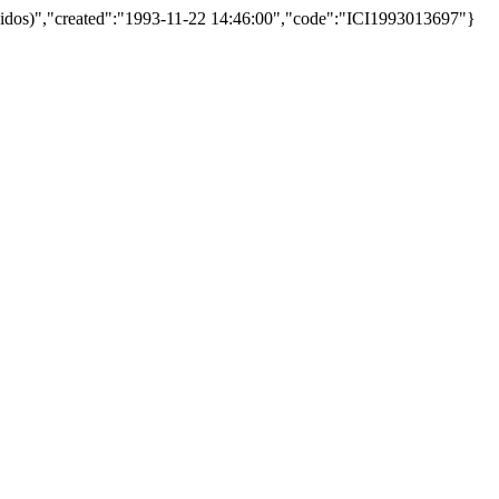
Unidos)","created":"1993-11-22 14:46:00","code":"ICI1993013697"}