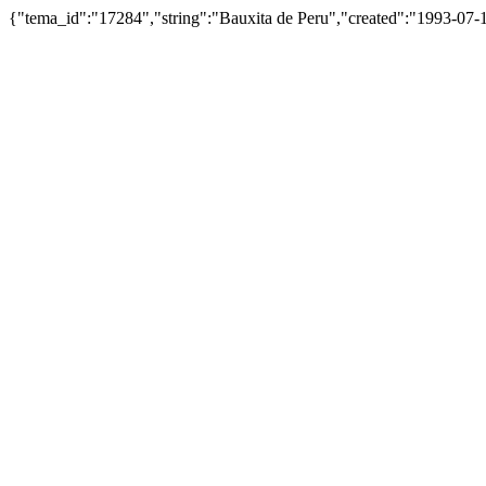
{"tema_id":"17284","string":"Bauxita de Peru","created":"1993-07