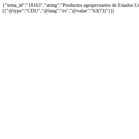
{"tema_id":"18163","string":"Productos agropecuarios de Estados 
[{"@type":"CDU","@lang":"es","@value":"63(73)"}]}