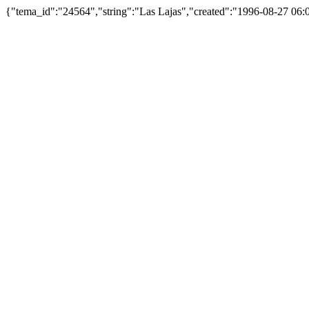
{"tema_id":"24564","string":"Las Lajas","created":"1996-08-27 06