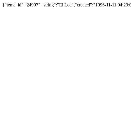
{"tema_id":"24907","string":"El Loa","created":"1996-11-11 04:29