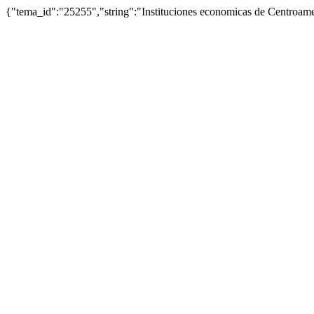
{"tema_id":"25255","string":"Instituciones economicas de Centroa