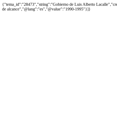
{"tema_id":"28473","string":"Gobierno de Luis Alberto Lacalle","
de alcance","@lang":"es","@value":"1990-1995"}]}