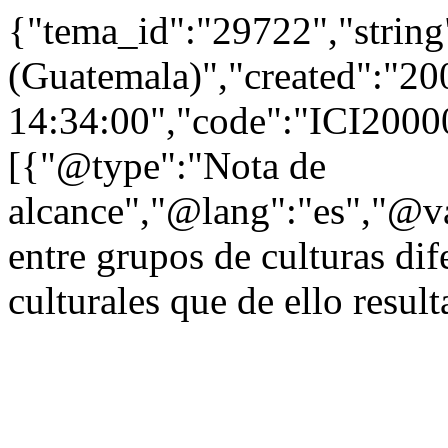
{"tema_id":"29722","string
(Guatemala)","created":"2
14:34:00","code":"ICI2000
[{"@type":"Nota de
alcance","@lang":"es","@va
entre grupos de culturas dif
culturales que de ello resul