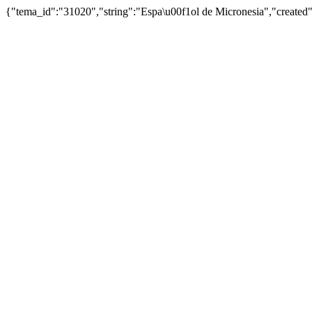
{"tema_id":"31020","string":"Espa\u00f1ol de Micronesia","create