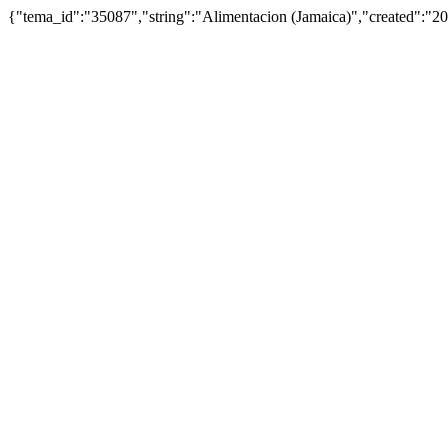
{"tema_id":"35087","string":"Alimentacion (Jamaica)","created":"