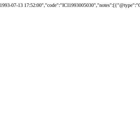
ed":"1993-07-13 17:52:00","code":"ICI1993005030","notes":[{"@type