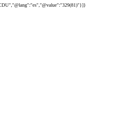
":"CDU","@lang":"es","@value":"329(81)"}]}