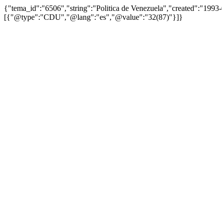
{"tema_id":"6506","string":"Politica de Venezuela","created":"199
[{"@type":"CDU","@lang":"es","@value":"32(87)"}]}