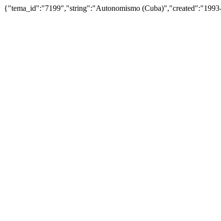
{"tema_id":"7199","string":"Autonomismo (Cuba)","created":"199