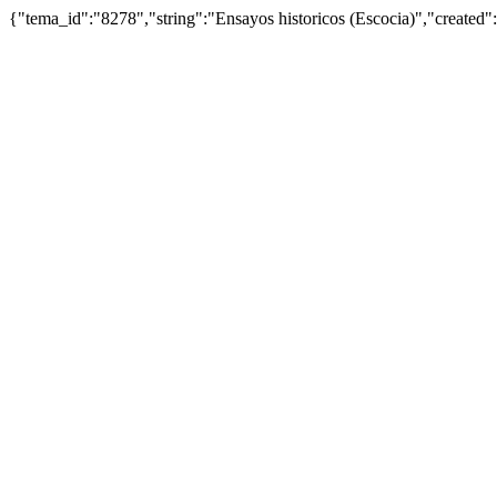
{"tema_id":"8278","string":"Ensayos historicos (Escocia)","create