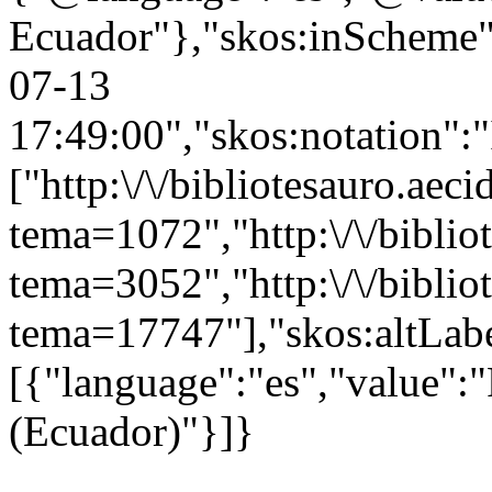
Ecuador"},"skos:inScheme":"
07-13
17:49:00","skos:notation":
["http:\/\/bibliotesauro.aeci
tema=1072","http:\/\/bibliot
tema=3052","http:\/\/bibliot
tema=17747"],"skos:altLabe
[{"language":"es","value":
(Ecuador)"}]}