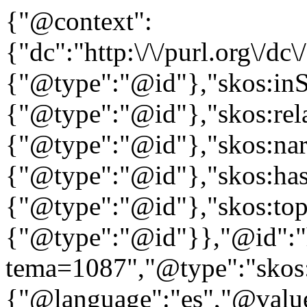
{"@context":
{"dc":"http:\/\/purl.org\/dc
{"@type":"@id"},"skos:in
{"@type":"@id"},"skos:rela
{"@type":"@id"},"skos:nar
{"@type":"@id"},"skos:ha
{"@type":"@id"},"skos:to
{"@type":"@id"}},"@id":"htt
tema=1087","@type":"skos:
{"@language":"es","@value