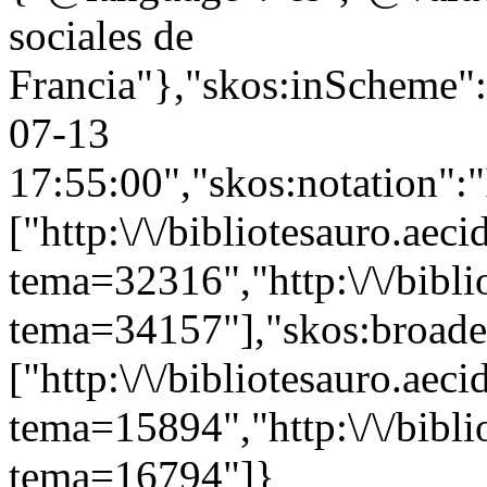
sociales de
Francia"},"skos:inScheme":"
07-13
17:55:00","skos:notation":
["http:\/\/bibliotesauro.aeci
tema=32316","http:\/\/bibli
tema=34157"],"skos:broade
["http:\/\/bibliotesauro.aeci
tema=15894","http:\/\/bibli
tema=16794"]}