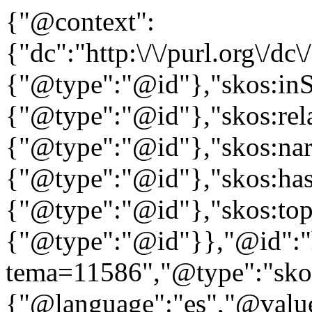
{"@context":
{"dc":"http:\/\/purl.org\/dc
{"@type":"@id"},"skos:in
{"@type":"@id"},"skos:rela
{"@type":"@id"},"skos:nar
{"@type":"@id"},"skos:ha
{"@type":"@id"},"skos:to
{"@type":"@id"}},"@id":"htt
tema=11586","@type":"skos
{"@language":"es","@value