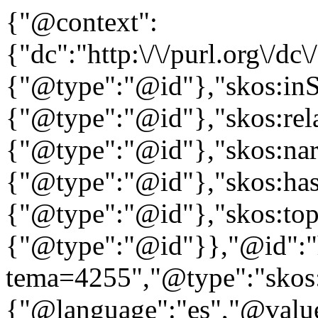
{"@context":
{"dc":"http:\/\/purl.org\/dc
{"@type":"@id"},"skos:in
{"@type":"@id"},"skos:rela
{"@type":"@id"},"skos:nar
{"@type":"@id"},"skos:ha
{"@type":"@id"},"skos:to
{"@type":"@id"}},"@id":"htt
tema=4255","@type":"skos:
{"@language":"es","@valu