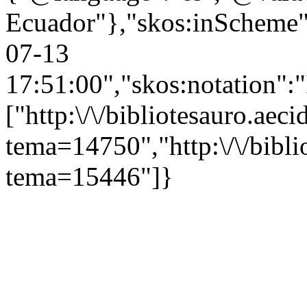
Ecuador"},"skos:inScheme":"
07-13
17:51:00","skos:notation":
["http:\/\/bibliotesauro.aeci
tema=14750","http:\/\/bibli
tema=15446"]}