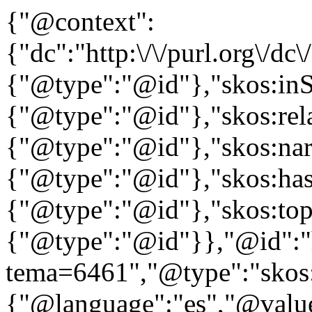
{"@context":
{"dc":"http:\/\/purl.org\/dc
{"@type":"@id"},"skos:in
{"@type":"@id"},"skos:rela
{"@type":"@id"},"skos:nar
{"@type":"@id"},"skos:ha
{"@type":"@id"},"skos:to
{"@type":"@id"}},"@id":"htt
tema=6461","@type":"skos:
{"@language":"es","@value