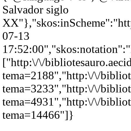
Salvador siglo
XX"},"skos:inScheme":"http:
07-13
17:52:00","skos:notation":
["http:\/\/bibliotesauro.aeci
tema=2188","http:\/\/bibliot
tema=3233","http:\/\/bibliot
tema=4931","http:\/\/bibliot
tema=14466"]}